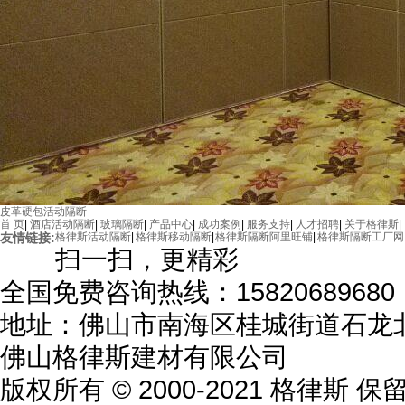
皮革硬包活动隔断
首 页
|
酒店活动隔断
|
玻璃隔断
|
产品中心
|
成功案例
|
服务支持
|
人才招聘
|
关于格律斯
|
友情链接:
格律斯活动隔断
|
格律斯移动隔断
|
格律斯隔断阿里旺铺
|
格律斯隔断工厂网
扫一扫，更精彩
全国免费咨询热线：15820689680
地址：佛山市南海区桂城街道石龙北
佛山格律斯建材有限公司
版权所有 © 2000-2021 格律斯