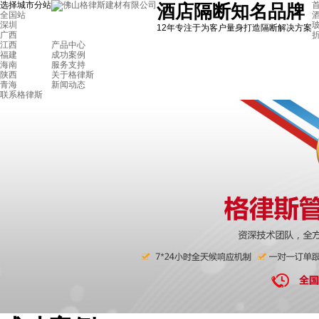
选择城市分站
首
酒店隔断知名品牌
全国站
深圳
12年专注于为客户量身打造隔断解决方案
广西
江西
产品中心
福建
成功案例
海南
服务支持
陕西
关于格律斯
青海
新闻动态
联系格律斯