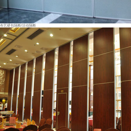
布艺硬包隔断/活动隔断