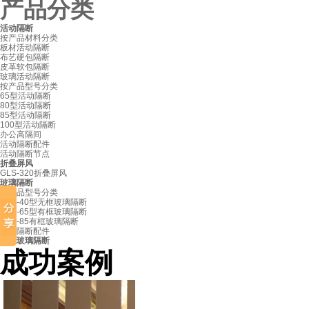
产品分类
活动隔断
按产品材料分类
板材活动隔断
布艺硬包隔断
皮革软包隔断
玻璃活动隔断
按产品型号分类
65型活动隔断
80型活动隔断
85型活动隔断
100型活动隔断
办公高隔间
活动隔断配件
活动隔断节点
折叠屏风
上海新玉屏会所
GLS-320折叠屏风
玻璃隔断
按产品型号分类
GLS-40型无框玻璃隔断
GLS-65型有框玻璃隔断
GLS-85有框玻璃隔断
玻璃隔断配件
固定玻璃隔断
成功案例