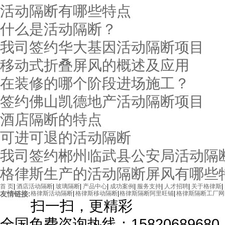
活动隔断有哪些特点
什么是活动隔断？
我司签约华大基因活动隔断项目
移动式折叠屏风的概述及应用
在装修的哪个阶段进场施工？
签约佛山凯德地产活动隔断项目
酒店隔断的特点
可进可退的活动隔断
我司签约郴州临武县公安局活动隔
格律斯生产的活动隔断屏风有哪些
首 页
|
酒店活动隔断
|
玻璃隔断
|
产品中心
|
成功案例
|
服务支持
|
人才招聘
|
关于格律斯
|
友情链接:
格律斯活动隔断
|
格律斯移动隔断
|
格律斯隔断阿里旺铺
|
格律斯隔断工厂网
扫一扫，更精彩
全国免费咨询热线：15820689680