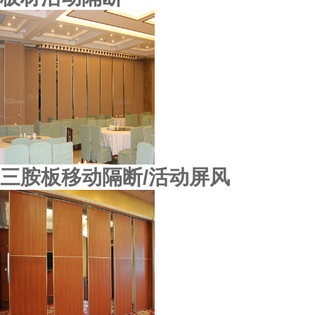
三胺板移动隔断/活动屏风
顺德东城酒楼