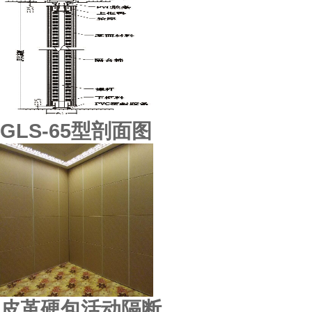
GLS-65型剖面图
顺德东城酒楼
皮革硬包活动隔断