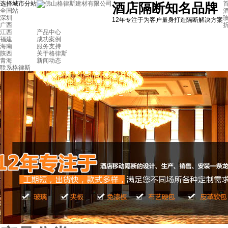
选择城市分站
首
酒店隔断知名品牌
全国站
深圳
12年专注于为客户量身打造隔断解决方案
广西
江西
产品中心
福建
成功案例
海南
服务支持
陕西
关于格律斯
青海
新闻动态
联系格律斯