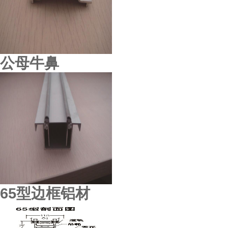
公母牛鼻
江苏盛泽医院
65型边框铝材