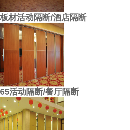
板材活动隔断/酒店隔断
65活动隔断/餐厅隔断
武汉美国百威啤酒厂