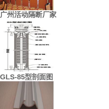
广州活动隔断厂家
东莞鸿业机械厂
GLS-85型剖面图