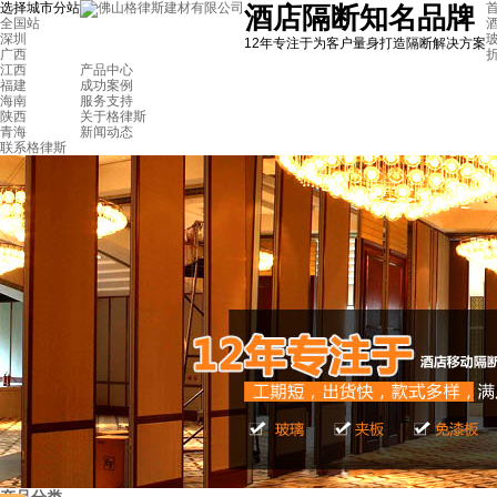
选择城市分站
首
酒店隔断知名品牌
全国站
深圳
12年专注于为客户量身打造隔断解决方案
广西
江西
产品中心
福建
成功案例
海南
服务支持
陕西
关于格律斯
青海
新闻动态
联系格律斯
广州增城本田汽车研发公司