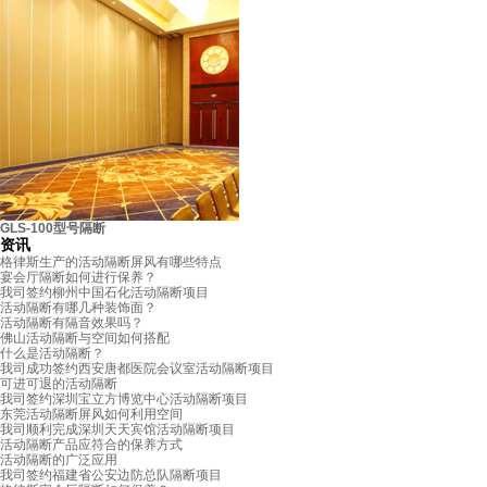
顺德东城酒楼
GLS-100型号隔断
资讯
格律斯生产的活动隔断屏风有哪些特点
宴会厅隔断如何进行保养？
我司签约柳州中国石化活动隔断项目
活动隔断有哪几种装饰面？
活动隔断有隔音效果吗？
佛山活动隔断与空间如何搭配
什么是活动隔断？
我司成功签约西安唐都医院会议室活动隔断项目
可进可退的活动隔断
我司签约深圳宝立方博览中心活动隔断项目
东莞活动隔断屏风如何利用空间
我司顺利完成深圳天天宾馆活动隔断项目
活动隔断产品应符合的保养方式
活动隔断的广泛应用
我司签约福建省公安边防总队隔断项目