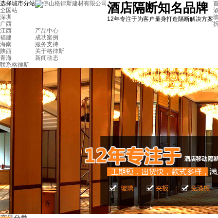
选择城市分站
首
酒店隔断知名品牌
全国站
深圳
12年专注于为客户量身打造隔断解决方案
广西
江西
产品中心
福建
成功案例
海南
服务支持
陕西
关于格律斯
青海
新闻动态
联系格律斯